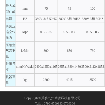
最大成
mm
75
75
100
型产品
电源
HZ
380V 3相 50HZ
380V 3相 50HZ
380V 3相 50HZ
所需压
缩空气
Mpa
0.5～0.6
0.5～0.7
0.55～0.7
压力
压缩空
气需要
L/Min
300
850
730
量
外形尺
mm(HxWxL)
2400x1250x1165
2655x1380x1480
3500x2112x1852
寸
机器重
kg
2200
4015
8500
量
CopyRight©萍乡九州精密压机有限公司
电话：0799-6799333 6799366