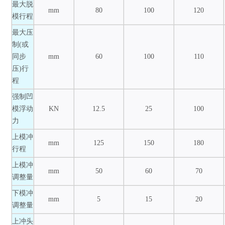
最大脱
mm
80
100
120
模行程
最大压
制(或
同步
mm
60
100
110
压)行
程
强制凹
模浮动
KN
12.5
25
100
力
上模冲
mm
125
150
180
行程
上模冲
mm
50
60
70
调整量
下模冲
mm
5
15
20
调整量
上冲头