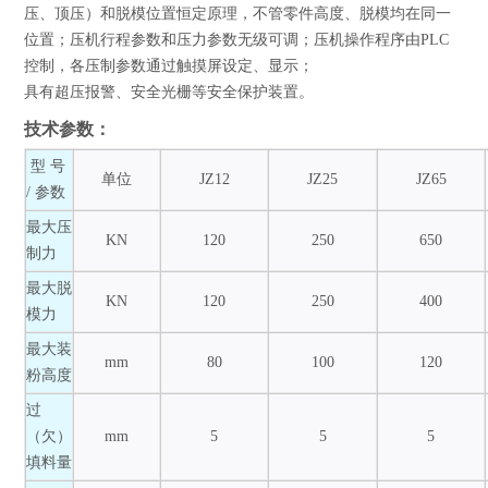
压、顶压）和脱模位置恒定原理，不管零件高度、脱模均在同一
位置；压机行程参数和压力参数无级可调；压机操作程序由PLC
控制，各压制参数通过触摸屏设定、显示；
具有超压报警、安全光栅等安全保护装置。
技术参数：
型 号
单位
JZ12
JZ25
JZ65
/ 参数
最大压
KN
120
250
650
制力
最大脱
KN
120
250
400
模力
最大装
mm
80
100
120
粉高度
过
（欠）
mm
5
5
5
填料量