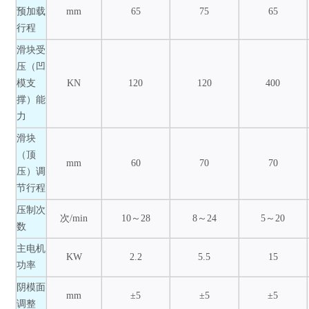
预加载
mm
65
75
65
行程
滑块受
压（凹
模支
KN
120
120
400
撑）能
力
滑块
（顶
mm
60
70
70
压）调
节行程
压制次
次/min
10～28
8～24
5～20
数
主电机
KW
2.2
5.5
15
功率
阴模面
mm
±5
±5
±5
调整